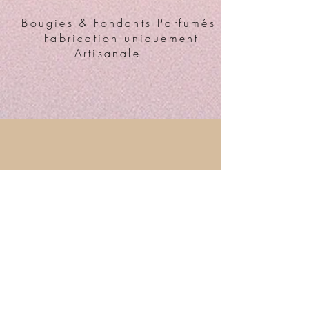
Bougies & Fondants Parfumés
Fabrication uniquement
Artisanale
Adresse
6 rue du Général de Gaulle
03310 Néris les Bains