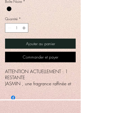
Boîte Noire
*
Grammes
Quantité
*
Ajouter au panier
Commander et payer
ATTENTION ACTUELLEMENT : 1
RESTANTE
JASMIN , une fragrance raffinée et
captivante parfaite pour évoquer
l'ambiance d'une nuit d'été
embaumée de parfums floraux.