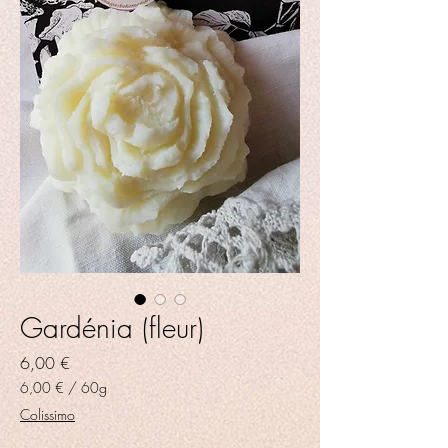
Gardénia (fleur)
Prix
6,00 €
6,00 €
/
60g
6,00 €
Colissimo
pour
60