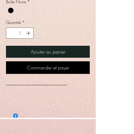
Boîte Noire
*
Grammes
Quantité
*
Ajouter au panier
Commander et payer
--------------------------------------------------------------------
.
Fleur d'Oranger, un parfum qui
capture l'essence captivante et la