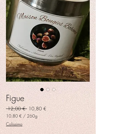
Figue
Prix
Prix
 12,00 € 
10,80 €
original
promotionnel
10,80 €
/
260g
10,80 €
Colissimo
pour
260