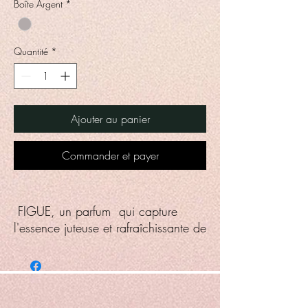
Boîte Argent
*
Grammes
Quantité
*
Ajouter au panier
Commander et payer
FIGUE, un parfum qui capture
l'essence juteuse et rafraîchissante de
la figue, enrichie de notes vertes,
fruitées, et boisées.
Cette senteur crée une ambiance