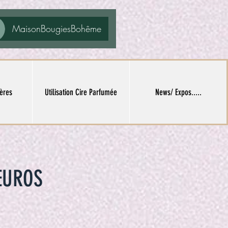
MaisonBougiesBohême
ères
Utilisation Cire Parfumée
News/ Expos.....
UROS