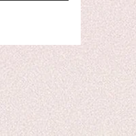
ccord bois de rose/bouquet
euri
nt
l-4-(2,6,6-trimethyl-2-
xen-1-yl)-3-buten-2-one, [1R-
,5β,8β)]-4,4,8-
hyltricyclo[6.3.1.02,5]dodecan
contient pas de CMR
bstances Cancérigènes /
agènes et Reprotoxiques) /
ontient pas de phtalates /
ontient pas de vanilli