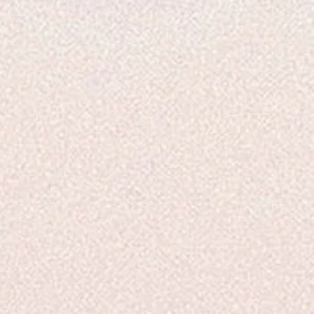
UTIONS :
ssez jamais un fondant
 allumée sans surveillance.
 à protéger le dessus du
sur lequel repose le Brûle-
.
mez jamais à proximité
s inflammables.
ors de portée des enfants.
de consultation d'un
, garder à disposition le
nt ou l'étiquette.
pour les organismes
ues, entraîne des effets
s à long terme.