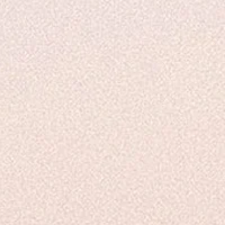
e fragrance répond aux
 européennes IFRA / CLP CE
07/2006