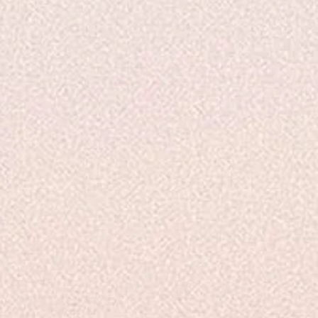
_ Cett
normes
N°19